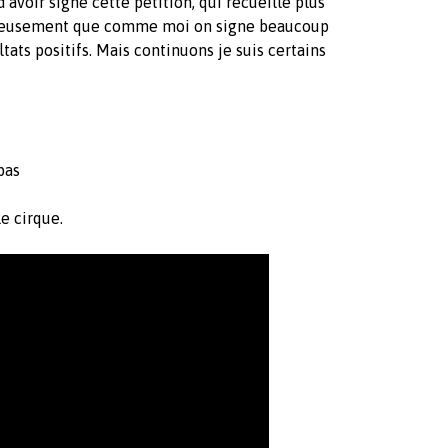
'avoir signé cette pétition, qui recueille plus
eureusement que comme moi on signe beaucoup
ltats positifs. Mais continuons je suis certains
pas
e cirque.