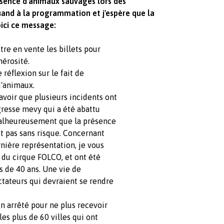
présence d'animaux sauvages lors des
quand à la programmation et j'espère que la
oici ce message:
tre en vente les billets pour
érosité.
 réflexion sur le fait de
d'animaux.
avoir que plusieurs incidents ont
igresse mevy qui a été abattu
malheureusement que la présence
t pas sans risque. Concernant
rnière représentation, je vous
t du cirque FOLCO, et ont été
us de 40 ans. Une vie de
ctateurs qui devraient se rendre
un arrêté pour ne plus recevoir
les plus de 60 villes qui ont