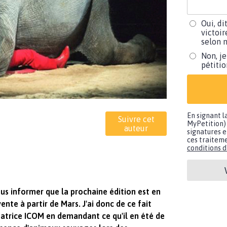
Oui, di
victoir
selon m
Non, je
pétiti
En signant l
Suivre cet
MyPetition) 
auteur
signatures e
ces traiteme
conditions d'
ous informer que la prochaine édition est en
ente à partir de Mars. J'ai donc de ce fait
atrice ICOM en demandant ce qu'il en été de