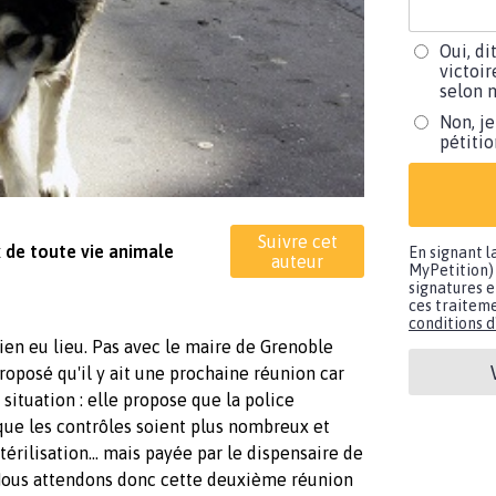
Oui, di
victoir
selon m
Non, je
pétiti
Suivre cet
 de toute vie animale
En signant l
auteur
MyPetition) 
signatures e
ces traiteme
conditions d'
bien eu lieu. Pas avec le maire de Grenoble
proposé qu'il y ait une prochaine réunion car
 situation : elle propose que la police
que les contrôles soient plus nombreux et
érilisation... mais payée par le dispensaire de
e. Nous attendons donc cette deuxième réunion