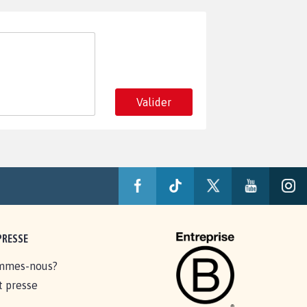
Valider
PRESSE
mmes-nous?
t presse