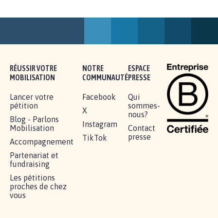
AGRESSION DE MON FILS THÉO :
SOYONS TOUS MOBILISÉS...
16.825
signatures
Je signe
RÉUSSIR VOTRE
NOTRE
ESPACE
MOBILISATION
COMMUNAUTÉ
PRESSE
Lancer votre
Facebook
Qui
pétition
sommes-
X
nous?
Blog - Parlons
Instagram