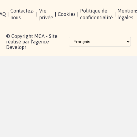
Mobilisation
Contact
presse
TikTok
Accompagnement
Partenariat et
fundraising
Les pétitions
proches de chez
vous
Contactez-
Vie
Politique de
Mention
AQ
|
|
|
Cookies
|
|
nous
privée
confidentialité
légales
© Copyright MCA - Site
réalisé par l'agence
Developr