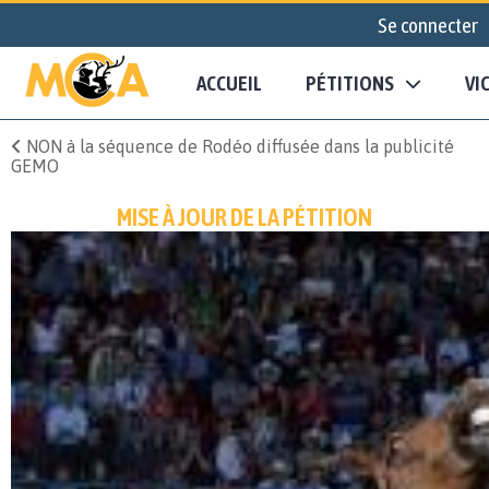
Se connecter
ACCUEIL
PÉTITIONS
VI
NON à la séquence de Rodéo diffusée dans la publicité
GEMO
MISE À JOUR DE LA PÉTITION