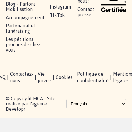
nous?
Blog - Parlons
Instagram
Mobilisation
Contact
presse
TikTok
Accompagnement
Partenariat et
fundraising
Les pétitions
proches de chez
vous
Contactez-
Vie
Politique de
Mention
AQ
|
|
|
Cookies
|
|
nous
privée
confidentialité
légales
© Copyright MCA - Site
réalisé par l'agence
Developr