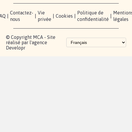
Contactez-
Vie
Politique de
Mention
AQ
|
|
|
Cookies
|
|
nous
privée
confidentialité
légales
© Copyright MCA - Site
réalisé par l'agence
Developr