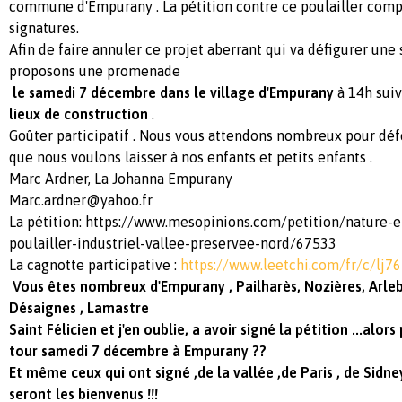
commune d'Empurany . La pétition contre ce poulailler comp
signatures.
Afin de faire annuler ce projet aberrant qui va défigurer une 
proposons une promenade
le samedi 7 décembre dans le village d'Empurany
à 14h sui
lieux de construction
.
Goûter participatif . Nous vous attendons nombreux pour dé
que nous voulons laisser à nos enfants et petits enfants .
Marc Ardner, La Johanna Empurany
Marc.ardner@yahoo.fr
La pétition: https://www.mesopinions.com/petition/nature-
poulailler-industriel-vallee-preservee-nord/67533
La cagnotte participative :
https://www.leetchi.com/fr/c/lj
Vous êtes nombreux d'Empurany , Pailharès, Nozières, Arleb
Désaignes , Lamastre
Saint Félicien et j'en oublie, a avoir signé la pétition ...alor
tour samedi 7 décembre à Empurany ??
Et même ceux qui ont signé ,de la vallée ,de Paris , de Si
seront les bienvenus !!!