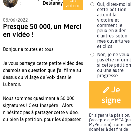
cet
:
Delaunay
Oui, dites-moi s
auteur
cette pétition
atteint la
08/06/2022
victoire et
Presque 50 000, un Merci
comment je
peux en aider
en vidéo !
d'autres, selon
mes ouvertures
et clics
Bonjour à toutes et tous ,
Non, je ne veux
pas être inform
Je vous partage cette petite vidéo des
si cette pétition
chamois en question que j'ai filmé au
ou une autre
progresse
dessus du village de Volx dans le
Luberon.
Je
signe
Nous sommes quasiment à 50 000
signatures ! C'est inespéré ! Alors
n'hésitez pas à partager cette vidéo,
En signant la pétition,
ou bien la pétition, pour les dépasser.
j'accepte que MCA (pa
MyPetition) traite me
données à des fins de