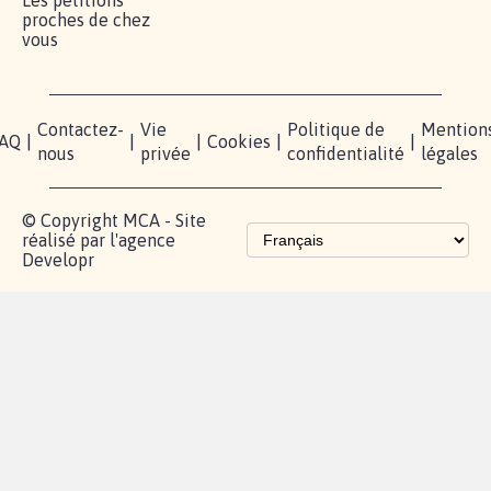
Les pétitions
proches de chez
vous
Contactez-
Vie
Politique de
Mention
AQ
|
|
|
Cookies
|
|
nous
privée
confidentialité
légales
© Copyright MCA - Site
réalisé par l'agence
Developr