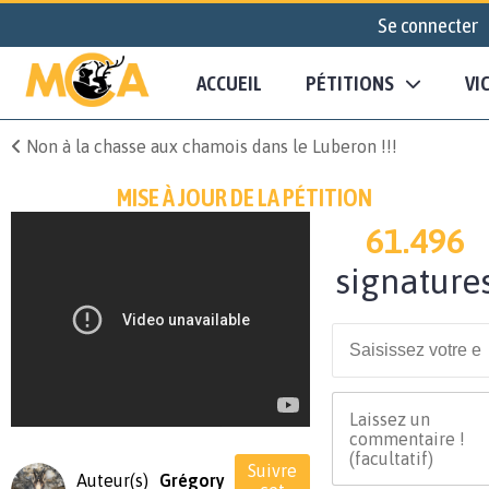
Se connecter
ACCUEIL
PÉTITIONS
VI
Non à la chasse aux chamois dans le Luberon !!!
MISE À JOUR DE LA PÉTITION
61.496
signature
Suivre
Auteur(s)
Grégory