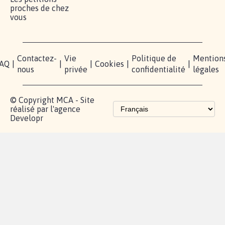
Lancer votre
Facebook
Qui
pétition
sommes-
X
nous?
Blog - Parlons
Instagram
Mobilisation
Contact
presse
TikTok
Accompagnement
Partenariat et
fundraising
Les pétitions
proches de chez
vous
Contactez-
Vie
Politique de
Mention
AQ
|
|
|
Cookies
|
|
nous
privée
confidentialité
légales
© Copyright MCA - Site
réalisé par l'agence
Developr