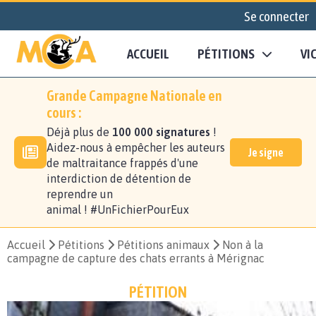
Se connecter
ACCUEIL
PÉTITIONS
VI
Grande Campagne Nationale en
cours :
Déjà plus de
100 000 signatures
!
Aidez-nous à empêcher les auteurs
Je signe
de maltraitance frappés d'une
interdiction de détention de
reprendre un
animal ! #UnFichierPourEux
Accueil
Pétitions
Pétitions animaux
Non à la
campagne de capture des chats errants à Mérignac
PÉTITION