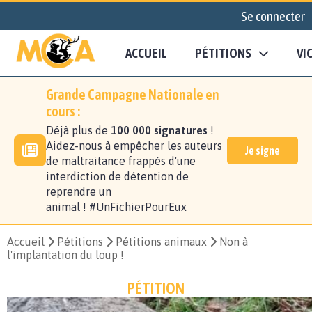
Se connecter
ACCUEIL
PÉTITIONS
VI
Grande Campagne Nationale en
cours :
Déjà plus de
100 000 signatures
!
Aidez-nous à empêcher les auteurs
Je signe
de maltraitance frappés d'une
interdiction de détention de
reprendre un
animal ! #UnFichierPourEux
Accueil
Pétitions
Pétitions animaux
Non à
l'implantation du loup !
PÉTITION