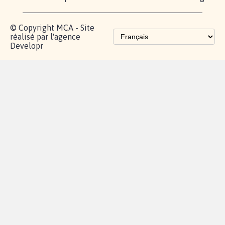
fundraising
Les pétitions
proches de chez
vous
Contactez-
Vie
Politique de
Mention
AQ
|
|
|
Cookies
|
|
nous
privée
confidentialité
légales
© Copyright MCA - Site
réalisé par l'agence
Developr