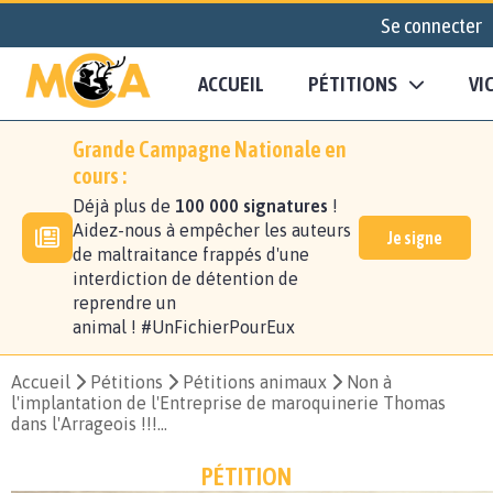
Se connecter
ACCUEIL
PÉTITIONS
VI
Grande Campagne Nationale en
cours :
Déjà plus de
100 000 signatures
!
Aidez-nous à empêcher les auteurs
Je signe
de maltraitance frappés d'une
interdiction de détention de
reprendre un
animal ! #UnFichierPourEux
Accueil
Pétitions
Pétitions animaux
Non à
l'implantation de l'Entreprise de maroquinerie Thomas
dans l'Arrageois !!!...
PÉTITION