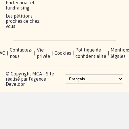
RÉUSSIR VOTRE
NOTRE
ESPACE
MOBILISATION
COMMUNAUTÉ
PRESSE
Lancer votre
Facebook
Qui
pétition
sommes-
X
nous?
Blog - Parlons
Instagram
Mobilisation
Contact
presse
TikTok
Accompagnement
Partenariat et
fundraising
Les pétitions
proches de chez
vous
Contactez-
Vie
Politique de
Mention
AQ
|
|
|
Cookies
|
|
nous
privée
confidentialité
légales
© Copyright MCA - Site