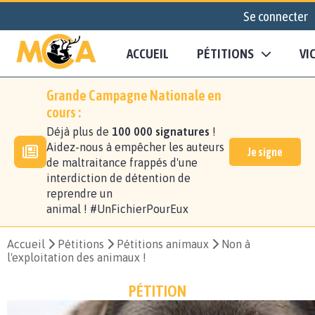
Se connecter
ACCUEIL
PÉTITIONS
VI
Grande Campagne Nationale en
cours :
Déjà plus de
100 000 signatures
!
Aidez-nous à empêcher les auteurs
Je signe
de maltraitance frappés d'une
interdiction de détention de
reprendre un
animal ! #UnFichierPourEux
Accueil
Pétitions
Pétitions animaux
Non à
l'exploitation des animaux !
PÉTITION