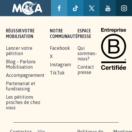
RÉUSSIR VOTRE
NOTRE
ESPACE
MOBILISATION
COMMUNAUTÉ
PRESSE
Lancer votre
Facebook
Qui
pétition
sommes-
X
nous?
Blog - Parlons
Instagram
Mobilisation
Contact
presse
TikTok
Accompagnement
Partenariat et
fundraising
Les pétitions
proches de chez
vous
Contactez-
Vie
Politique de
Mention