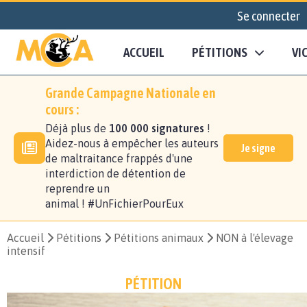
Se connecter
ACCUEIL
PÉTITIONS
VI
Grande Campagne Nationale en
cours :
Déjà plus de
100 000 signatures
!
Aidez-nous à empêcher les auteurs
Je signe
de maltraitance frappés d'une
interdiction de détention de
reprendre un
animal ! #UnFichierPourEux
Accueil
Pétitions
Pétitions animaux
NON à l'élevage
intensif
PÉTITION