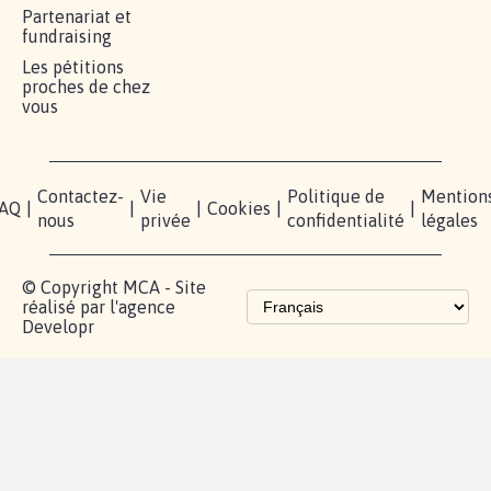
RÉUSSIR VOTRE
NOTRE
ESPACE
MOBILISATION
COMMUNAUTÉ
PRESSE
Lancer votre
Facebook
Qui
pétition
sommes-
X
nous?
Blog - Parlons
Instagram
Mobilisation
Contact
presse
TikTok
Accompagnement
Partenariat et
fundraising
Les pétitions
proches de chez
vous
Contactez-
Vie
Politique de
Mention
AQ
|
|
|
Cookies
|
|
nous
privée
confidentialité
légales
© Copyright MCA - Site