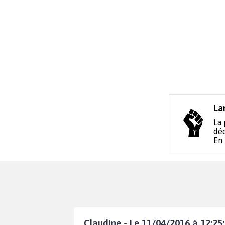
La
La 
déc
En
Claudine - Le 11/04/2016 à 12:25