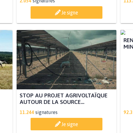
2.054
signatures
113
Je signe
STOP AU PROJET AGRIVOLTAÏQUE
REN
AUTOUR DE LA SOURCE...
MIN
11.244
signatures
92.
Je signe