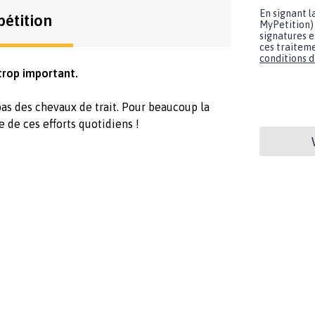
En signant l
pétition
MyPetition) 
signatures e
ces traiteme
conditions d'
 trop important.
s des chevaux de trait. Pour beaucoup la
e de ces efforts quotidiens !