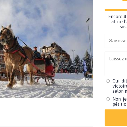
Encore
4
attire l
sus
Oui, di
victoir
selon m
Non, je
pétiti