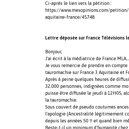
Ci-après le lien vers la pétition :
https://www.mesopinions.com/petition
aquitaine-france/45748
Lettre déposée sur France Télévisions 
Bonjour,
J'ai écrit à la médiatrice de France MLA….
Je vous remercie de prendre en compte
tauromachie sur France 3 Aquitaine et Fr
Après à peine quelques heures de diffusio
32.000 personnes, indignées comme moi 
puisse être diffusée le jeudi à 12H05, al
la tauromachie.
Sous couvert de pseudo coutumes ancestr
l'apologie (Ancestralité légitimement c
depuis les années 50 !! et quand bien mê
Reste-t-il un minimum d'humanité chez F