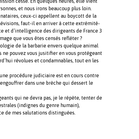
mission cesse. En quelques heures, elle vient
rsonnes, et nous irons beaucoup plus loin.
ataires, ceux-ci appellent au boycott de la
visions, faut-il en arriver à cette extrémité-
e et d’intelligence des dirigeants de France 3
image que vous êtes censés refléter ?
ologie de la barbarie envers quelque animal
s ne pouvez vous jusitifier en vous protégeant
rd’hui révolues et condamnables, tout en les
une procédure judiciaire est en cours contre
’engouffrer dans une brèche qui dessert le
eants qui ne devra pas, je le répète, tenter de
estrales (indignes du genre humain),
ce de mes salutations distinguées.