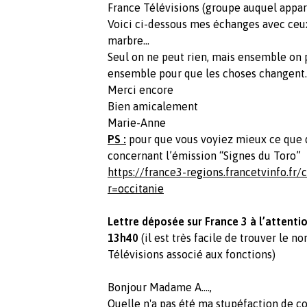
France Télévisions (groupe auquel appar
Voici ci-dessous mes échanges avec ceux
marbre...
Seul on ne peut rien, mais ensemble on 
ensemble pour que les choses changent.
Merci encore
Bien amicalement
Marie-Anne
PS :
pour que vous voyiez mieux ce que dif
concernant l’émission “Signes du Toro”
https://france3-regions.francetvinfo.fr
r=occitanie
Lettre déposée sur France 3 à l’attenti
13h40
(il est très facile de trouver le 
Télévisions associé aux fonctions)
Bonjour Madame A….,
Quelle n'a pas été ma stupéfaction de c