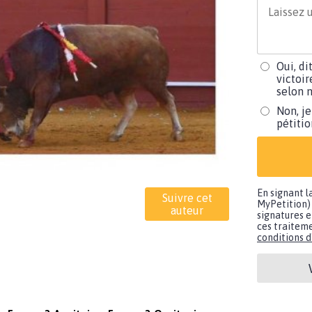
Oui, di
victoir
selon m
Non, je
pétiti
En signant l
Suivre cet
MyPetition) 
auteur
signatures e
ces traiteme
conditions d'