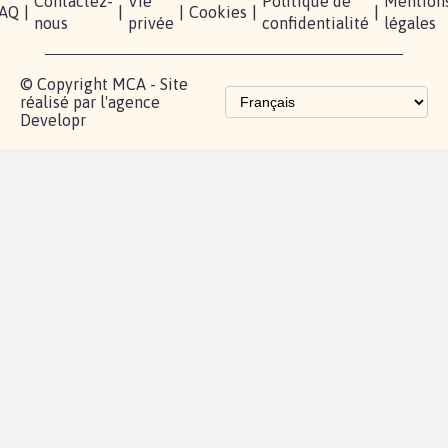
Contactez-
Vie
Politique de
Mention
AQ
|
|
|
Cookies
|
|
nous
privée
confidentialité
légales
© Copyright MCA - Site
réalisé par l'agence
Developr