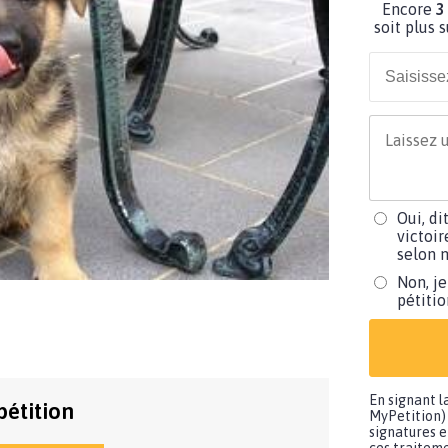
Encore
3
soit plus 
Oui, di
victoir
selon m
Non, je
pétiti
En signant l
pétition
MyPetition) 
signatures e