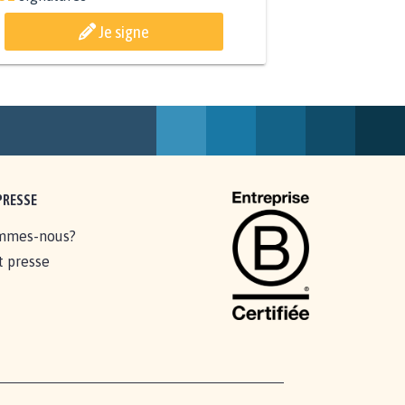
Je signe
PRESSE
mmes-nous?
t presse