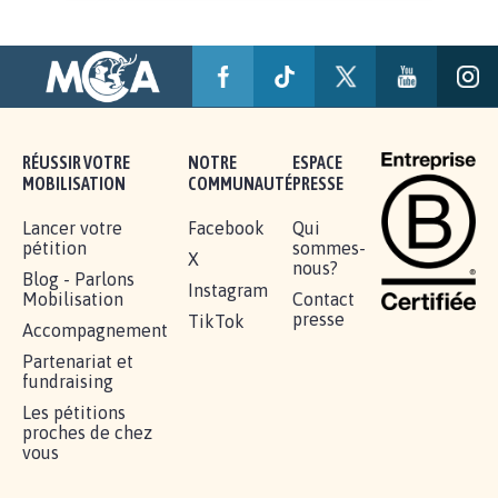
AGRESSION DE MON FILS THÉO :
SOYONS TOUS MOBILISÉS...
16.831
signatures
Je signe