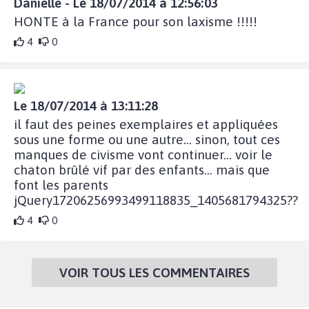
Danielle - Le 18/07/2014 à 12:56:03
HONTE à la France pour son laxisme !!!!!
4
0
Le 18/07/2014 à 13:11:28
il faut des peines exemplaires et appliquées
sous une forme ou une autre... sinon, tout ces
manques de civisme vont continuer... voir le
chaton brûlé vif par des enfants... mais que
font les parents
jQuery17206256993499118835_1405681794325??
4
0
VOIR TOUS LES COMMENTAIRES