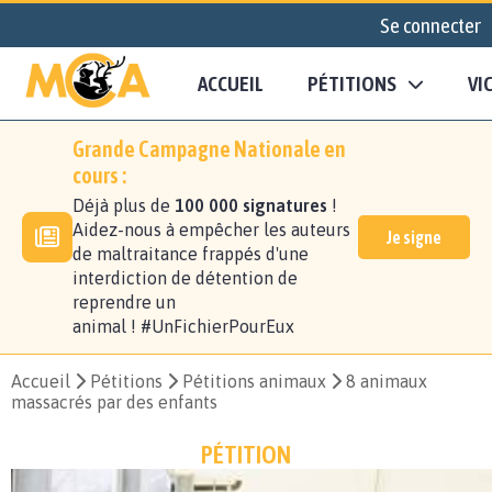
Se connecter
ACCUEIL
PÉTITIONS
VI
Grande Campagne Nationale en
cours :
Déjà plus de
100 000 signatures
!
Aidez-nous à empêcher les auteurs
Je signe
de maltraitance frappés d'une
interdiction de détention de
reprendre un
animal ! #UnFichierPourEux
Accueil
Pétitions
Pétitions animaux
8 animaux
massacrés par des enfants
PÉTITION