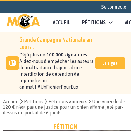
Se connecter
ACCUEIL
PÉTITIONS
VI
Grande Campagne Nationale en
cours :
Déjà plus de
100 000 signatures
!
Aidez-nous à empêcher les auteurs
Je signe
de maltraitance frappés d'une
interdiction de détention de
reprendre un
animal ! #UnFichierPourEux
Accueil
Pétitions
Pétitions animaux
Une amende de
120 € n'est pas une justice pour un chien affamé jeté par-
dessus un portail de 6 pieds
PÉTITION