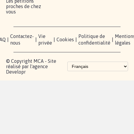
Lancer votre
Facebook
Qui
pétition
sommes-
X
nous?
Blog - Parlons
Instagram
Mobilisation
Contact
presse
TikTok
Accompagnement
Partenariat et
fundraising
Les pétitions
proches de chez
vous
Contactez-
Vie
Politique de
Mention
AQ
|
|
|
Cookies
|
|
nous
privée
confidentialité
légales
© Copyright MCA - Site
réalisé par l'agence
Developr