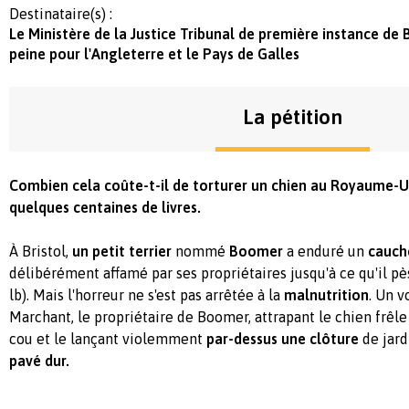
Destinataire(s) :
Le Ministère de la Justice Tribunal de première instance de B
peine pour l'Angleterre et le Pays de Galles
La pétition
Combien cela coûte-t-il de torturer un chien au Royaume-
quelques centaines de livres.
À Bristol,
un petit terrier
nommé
Boomer
a enduré un
cauch
délibérément affamé par ses propriétaires jusqu'à ce qu'il p
lb). Mais l'horreur ne s'est pas arrêtée à la
malnutrition
. Un v
Marchant, le propriétaire de Boomer, attrapant le chien frêle
cou et le lançant violemment
par-dessus une clôture
de jard
pavé dur.