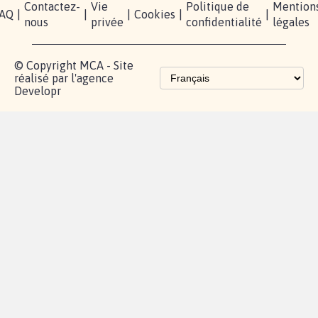
Contactez-
Vie
Politique de
Mention
AQ
|
|
|
Cookies
|
|
nous
privée
confidentialité
légales
© Copyright MCA - Site
réalisé par l'agence
Developr