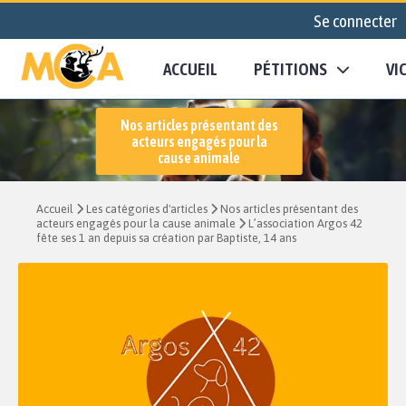
Se connecter
ACCUEIL
PÉTITIONS
VI
Nos articles présentant des
acteurs engagés pour la
cause animale
Accueil
Les catégories d'articles
Nos articles présentant des
acteurs engagés pour la cause animale
L’association Argos 42
fête ses 1 an depuis sa création par Baptiste, 14 ans