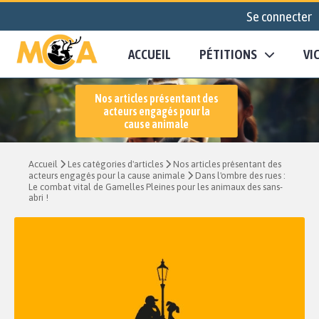
Se connecter
ACCUEIL
PÉTITIONS
VI
Nos articles présentant des
acteurs engagés pour la
cause animale
Accueil
Les catégories d'articles
Nos articles présentant des
acteurs engagés pour la cause animale
Dans l'ombre des rues :
Le combat vital de Gamelles Pleines pour les animaux des sans-
abri !