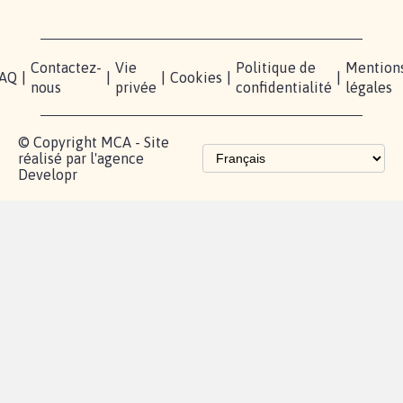
Contactez-
Vie
Politique de
Mention
AQ
|
|
|
Cookies
|
|
nous
privée
confidentialité
légales
© Copyright MCA - Site
réalisé par l'agence
Developr