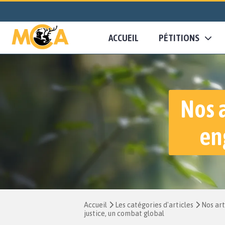
ACCUEIL
PÉTITIONS
Nos 
en
Accueil
Les catégories d'articles
Nos art
justice, un combat global