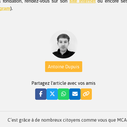
a fondation, rendez-vous sur son 
site internet
 ou encore ses
agram
).
Antoine Dupuis
Partagez l'article avec vos amis
C’est grâce à de nombreux citoyens comme vous que MCA a 