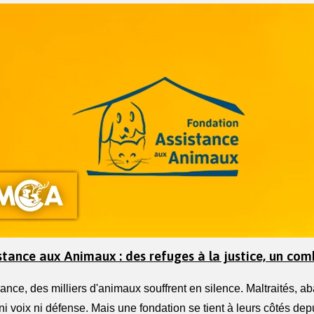
tance aux Animaux : des refuges à la justice, un com
nce, des milliers d'animaux souffrent en silence. Maltraités, a
 ni voix ni défense. Mais une fondation se tient à leurs côtés dep