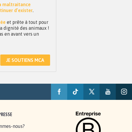
la maltraitance
tinuer d’exister
.
vée
et prête à tout pour
 la dignité des animaux !
as en avant vers un
JE SOUTIENS MCA
PRESSE
mmes-nous?