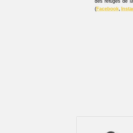
des refuges de l
(
Facebook
, 
Inst