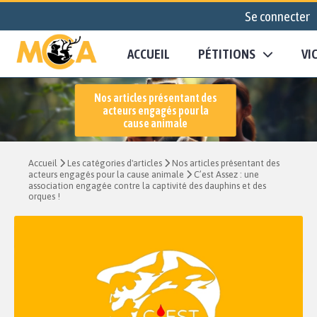
Se connecter
ACCUEIL
PÉTITIONS
VI
Nos articles présentant des
acteurs engagés pour la
cause animale
Accueil
Les catégories d'articles
Nos articles présentant des
acteurs engagés pour la cause animale
C’est Assez : une
association engagée contre la captivité des dauphins et des
orques !