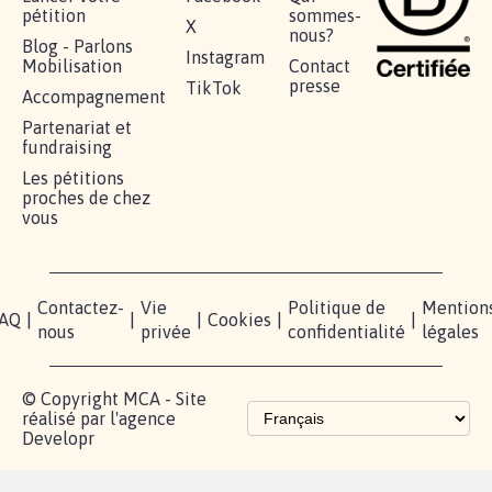
pétition
sommes-
X
nous?
Blog - Parlons
Instagram
Mobilisation
Contact
presse
TikTok
Accompagnement
Partenariat et
fundraising
Les pétitions
proches de chez
vous
Contactez-
Vie
Politique de
Mention
AQ
|
|
|
Cookies
|
|
nous
privée
confidentialité
légales
© Copyright MCA - Site
réalisé par l'agence
Developr