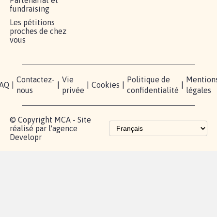
Partenariat et
fundraising
Les pétitions
proches de chez
vous
Contactez-
Vie
Politique de
Mention
AQ
|
|
|
Cookies
|
|
nous
privée
confidentialité
légales
© Copyright MCA - Site
réalisé par l'agence
Developr