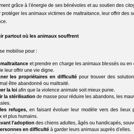
ment grâce à l'énergie de ses bénévoles et au soutien des citoy
r protéger les animaux victimes de maltraitance, leur offrir des s
ce.
ir partout où les animaux souffrent
e mobilise pour :
 maltraitance 
et prendre en charge les animaux blessés ou en d
e leur offrir une vie digne.
r les propriétaires en difficulté
 pour trouver des solutio
nimal être abandonné ou maltraité.
er la loi
 afin que la violence animale soit mieux punie.
la stérilisation 
de masse pour réduire les abandons, les mauva
sies.
les refuges, 
en faisant évoluer leur modèle vers des lieux p
 et plus humains.
vant l'adoption 
des chiens adultes, âgés ou handicapés, souve
ersonnes en difficulté 
à garder leurs animaux auprès d'elles.