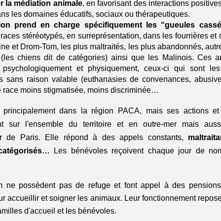
 la médiation animale
, en favorisant des interactions positive
s les domaines éducatifs, sociaux ou thérapeutiques.
tion prend en charge spécifiquement les “gueules cass
 races stéréotypés, en surreprésentation, dans les fourrières et
ine et Drom-Tom, les plus maltraités, les plus abandonnés, autreme
, (les chiens dit de catégories) ainsi que les Malinois. Ces 
psychologiquement et physiquement, ceux-ci qui sont les 
s sans raison valable (euthanasies de convenances, abusives)
 race moins stigmatisée, moins discriminée…   
t principalement dans la région PACA, mais ses actions et 
nt sur l'ensemble du territoire et en outre-mer
 mais aussi
 de Paris. Elle répond à des appels constants,
 maltrait
 catégorisés…
 Les bénévoles reçoivent chaque jour de no
ne possèdent pas de refuge et font appel à des pensions 
r accueillir et soigner les animaux. Leur fonctionnement repos
amilles d'accueil et les bénévoles.