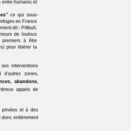
s entre humains et 
ées” 
ce qui sous-
 refuges en France 
nt dit : Pittbull, 
amours de loulous 
premiers à être 
 pour libérer la 
ses interventions 
 d'autres zones, 
ances, abandons, 
mbreux appels de 
privées et à des 
e donc entièrement 