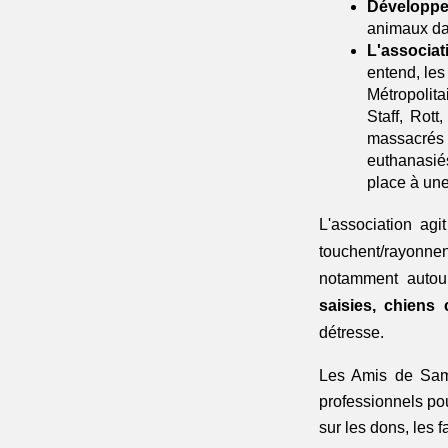
Développer
animaux dan
L'associa
entend, les
Métropolita
Staff, Rott
massacrés 
euthanasié
place à une
L'association agi
touchent
/rayonne
notamment autour
saisies, chiens
détresse.
Les Amis de Sam 
professionnels pou
sur les dons, les f