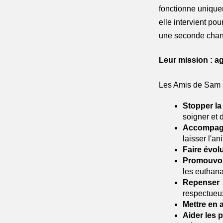
fonctionne unique
elle intervient pou
une seconde chan
Leur mission : ag
Les Amis de Sam s
Stopper la
soigner et d
Accompagne
laisser l'a
Faire évolu
Promouvoir 
les euthana
Repenser 
respectueux
Mettre en a
Aider les p