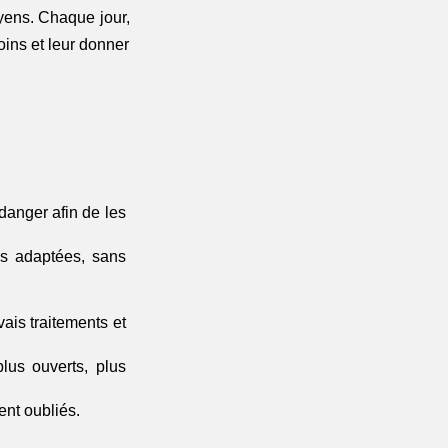
ens. Chaque jour, 
oins et leur donner 
anger afin de les 
ns adaptées, sans 
is traitements et 
lus ouverts, plus 
nt oubliés.