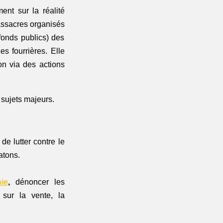
nt sur la réalité 
cachée derrière certaines destinations touristiques l'exploitation animale et les massacres organisés 
onds publics) des 
s fourrières. 
Elle 
on via des actions 
 sujets majeurs. 
 de lutter contre le 
atons.
ie
, 
dénoncer les 
ur la vente, la 