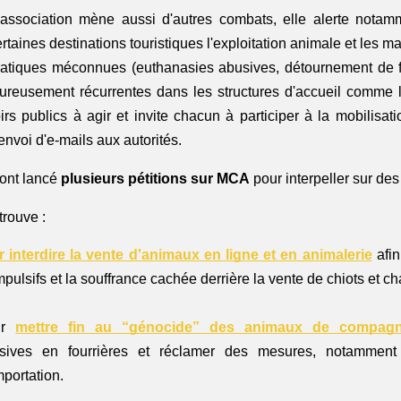
'association mène aussi d'autres combats, elle alerte notamme
pratiques méconnues (euthanasies abusives, détournement de f
ureusement récurrentes dans les structures d'accueil comme le
rs publics à agir et invite chacun à participer à la mobilisati
nvoi d'e-mails aux autorités.
nt lancé 
plusieurs pétitions sur MCA
 pour interpeller sur des
rouve : 
 interdire la vente d'animaux en ligne et en animalerie
afin
impulsifs et la souffrance cachée derrière la vente de chiots et ch
ur 
mettre fin au “génocide” des animaux de compagn
sives en fourrières et réclamer des mesures, notamment s
mportation.