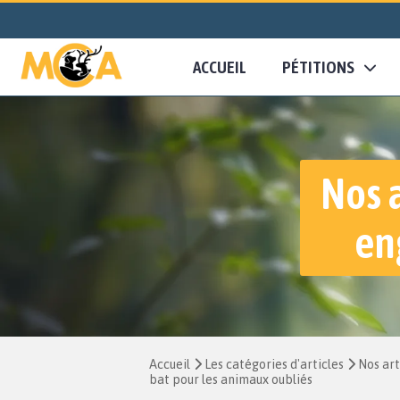
ACCUEIL
PÉTITIONS
Nos 
en
Accueil
Les catégories d'articles
Nos art
bat pour les animaux oubliés