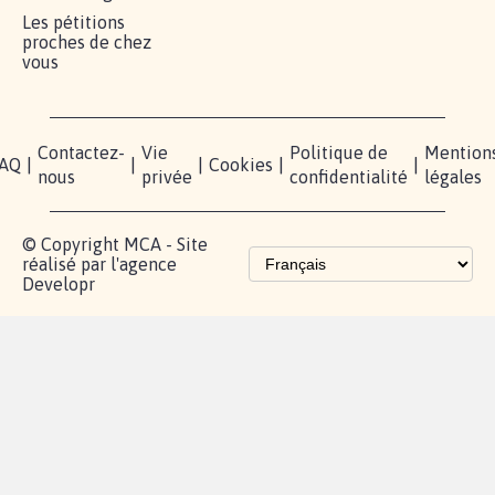
Les pétitions
proches de chez
vous
Contactez-
Vie
Politique de
Mention
AQ
|
|
|
Cookies
|
|
nous
privée
confidentialité
légales
© Copyright MCA - Site
réalisé par l'agence
Developr