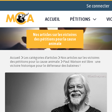
Se connecter
ACCUEIL
PÉTITIONS
VI
Nos articles sur les victoires
des pétitions pour la cause
animale
Accueil
Les catégories d'articles
Nos articles sur les victoires
des pétitions pour la cause animale
Paul Watson est libre : une
victoire historique pour le défenseur des baleines !