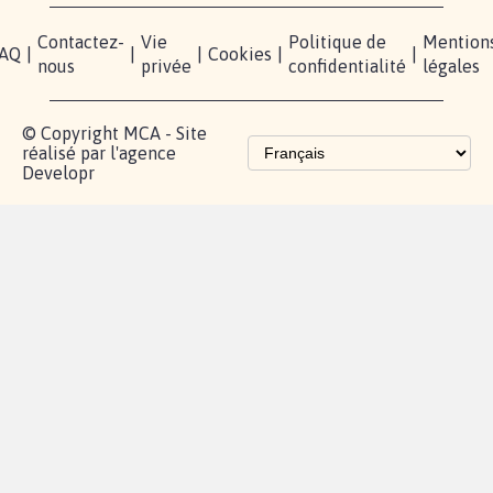
Contactez-
Vie
Politique de
Mention
AQ
|
|
|
Cookies
|
|
nous
privée
confidentialité
légales
© Copyright MCA - Site
réalisé par l'agence
Developr