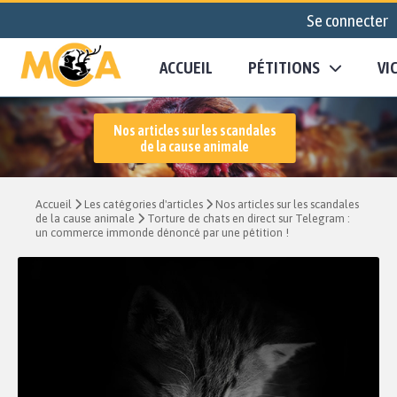
Se connecter
ACCUEIL
PÉTITIONS
VI
Nos articles sur les scandales
de la cause animale
Accueil
Les catégories d'articles
Nos articles sur les scandales
de la cause animale
Torture de chats en direct sur Telegram :
un commerce immonde dénoncé par une pétition !