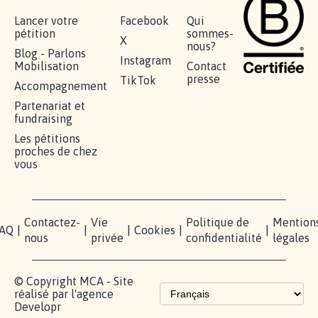
Lancer votre
Facebook
Qui
pétition
sommes-
X
nous?
Blog - Parlons
Instagram
Mobilisation
Contact
presse
TikTok
Accompagnement
Partenariat et
fundraising
Les pétitions
proches de chez
vous
Contactez-
Vie
Politique de
Mention
AQ
|
|
|
Cookies
|
|
nous
privée
confidentialité
légales
© Copyright MCA - Site
réalisé par l'agence
Developr