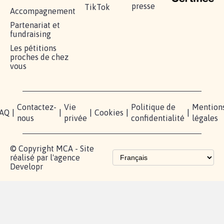
presse
TikTok
Accompagnement
Partenariat et
fundraising
Les pétitions
proches de chez
vous
Contactez-
Vie
Politique de
Mention
AQ
|
|
|
Cookies
|
|
nous
privée
confidentialité
légales
© Copyright MCA - Site
réalisé par l'agence
Developr