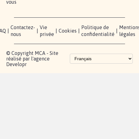
vous
Contactez-
Vie
Politique de
Mention
AQ
|
|
|
Cookies
|
|
nous
privée
confidentialité
légales
© Copyright MCA - Site
réalisé par l'agence
Developr