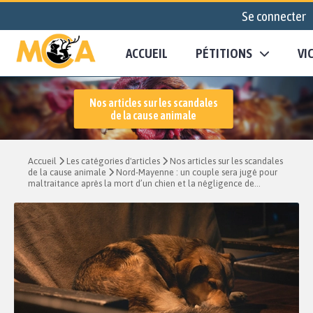
Se connecter
ACCUEIL
PÉTITIONS
VI
Nos articles sur les scandales
de la cause animale
Accueil
Les catégories d'articles
Nos articles sur les scandales
de la cause animale
Nord-Mayenne : un couple sera jugé pour
maltraitance après la mort d’un chien et la négligence de...