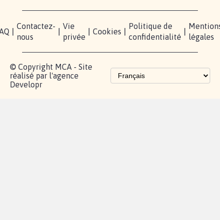
Contactez-
Vie
Politique de
Mention
AQ
|
|
|
Cookies
|
|
nous
privée
confidentialité
légales
© Copyright MCA - Site
réalisé par l'agence
Developr