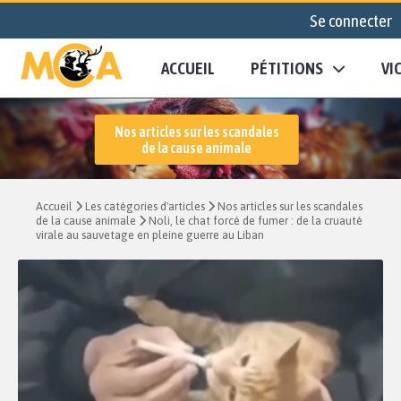
Se connecter
ACCUEIL
PÉTITIONS
VI
Nos articles sur les scandales
de la cause animale
Accueil
Les catégories d'articles
Nos articles sur les scandales
de la cause animale
Noli, le chat forcé de fumer : de la cruauté
virale au sauvetage en pleine guerre au Liban