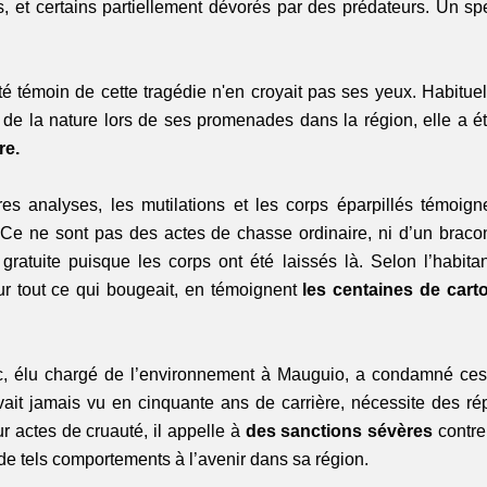
 et certains partiellement dévorés par des prédateurs. Un spe
é témoin de cette tragédie n'en croyait pas ses yeux. Habituel
 de la nature lors de ses promenades dans la région, elle a ét
re.
es analyses, les mutilations et les corps éparpillés témoign
 
Ce ne sont pas des actes de chasse ordinaire, ni d’un bracon
gratuite puisque les corps ont été laissés là. Selon l’habitan
ur tout ce qui bougeait, en témoignent
 les centaines de cart
, élu chargé de l’environnement à Mauguio, a condamné ces 
avait jamais vu en cinquante ans de carrière, nécessite des rép
ur actes de cruauté, il appelle à 
des sanctions sévères
 contre
de tels comportements à l’avenir dans sa région.