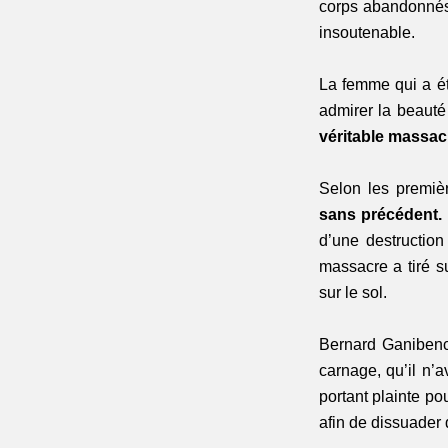
corps abandonnés,
insoutenable. 
La femme qui a ét
admirer la beauté
véritable massac
Selon les premièr
sans précédent.
d’une destruction 
massacre a tiré s
sur le sol.
Bernard Ganibenc
carnage, qu’il n’
portant plainte po
afin de dissuader 