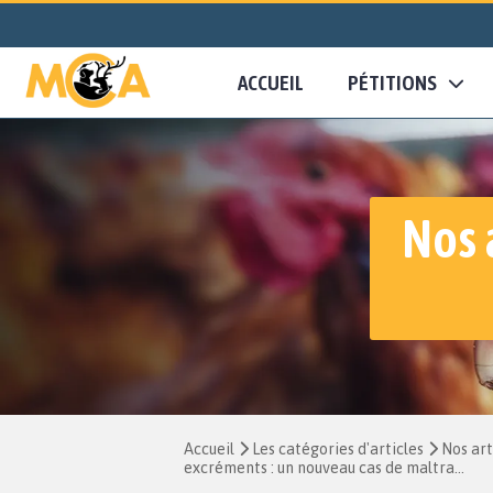
ACCUEIL
PÉTITIONS
Nos 
Accueil
Les catégories d'articles
Nos art
excréments : un nouveau cas de maltra...