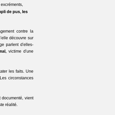
 excréments, 
li de pus, les 
gement contre la 
elle découvre sur 
e parlent d'elles-
mal,
 victime d'une 
er les faits. Une 
Les circonstances 
t documenté, vient 
te réalité.