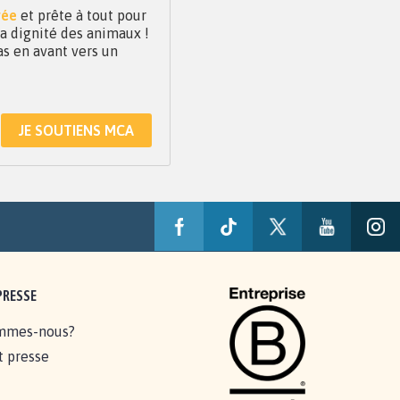
vée
et prête à tout pour
 la dignité des animaux !
as en avant vers un
JE SOUTIENS MCA
PRESSE
mmes-nous?
t presse