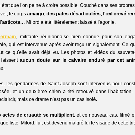
état que l'on peine à croire possible. Couché dans ses propres
ver, le corps 
amaigri, des pates désarticulées, l'œil crevé remp
d'asticots… 
Milord a été littéralement laissé à l'agonie.
ermain
, militante réunionnaise bien connue pour son enga
ale, qui est intervenue après avoir reçu un signalement. Ce qu'
t ce qu'elle avait déjà vu. Les photos et vidéos du sauvetag
laissent 
aucun doute sur le calvaire enduré par cet ani
e.
s, les gendarmes de Saint-Joseph sont intervenus pour constat
osée, et un deuxième chien a été retrouvé dans l'habitation. 
éclaircir, mais ce drame n'est pas un cas isolé.
s actes de cruauté se multiplient, 
et ce nouveau cas, filmé e
gue liste. Milord, lui, est devenu malgré lui le visage de cette tris