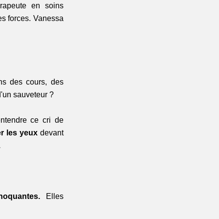
rapeute en soins 
es forces. Vanessa 
ns des cours, des 
d'un sauveteur ?
tendre ce cri de 
er les yeux
 devant 
 
choquantes. 
Elles 