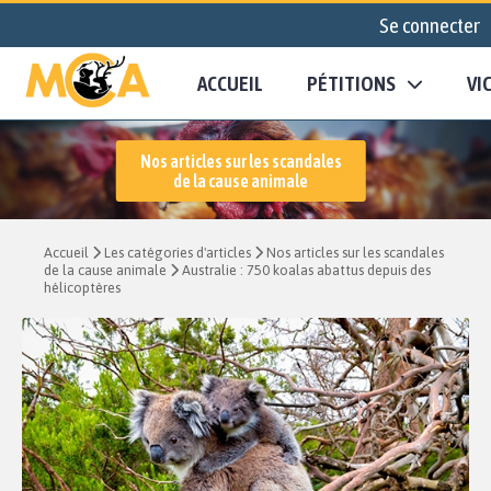
Se connecter
ACCUEIL
PÉTITIONS
VI
Nos articles sur les scandales
de la cause animale
Accueil
Les catégories d'articles
Nos articles sur les scandales
de la cause animale
Australie : 750 koalas abattus depuis des
hélicoptères