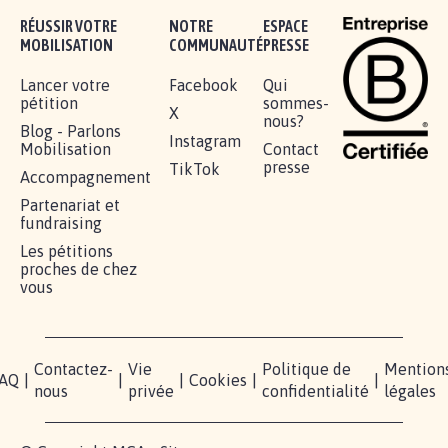
RÉUSSIR VOTRE
NOTRE
ESPACE
MOBILISATION
COMMUNAUTÉ
PRESSE
Lancer votre
Facebook
Qui
pétition
sommes-
X
nous?
Blog - Parlons
Instagram
Mobilisation
Contact
presse
TikTok
Accompagnement
Partenariat et
fundraising
Les pétitions
proches de chez
vous
Contactez-
Vie
Politique de
Mention
AQ
|
|
|
Cookies
|
|
nous
privée
confidentialité
légales