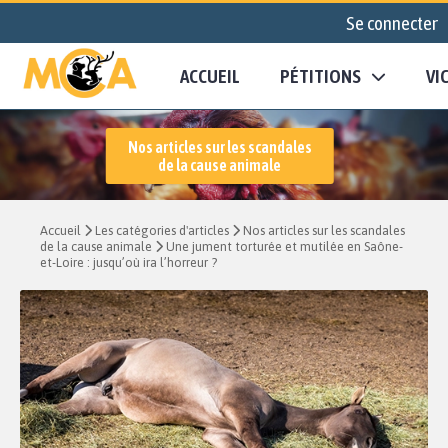
Se connecter
ACCUEIL
PÉTITIONS
VI
Nos articles sur les scandales
de la cause animale
Accueil
Les catégories d'articles
Nos articles sur les scandales
de la cause animale
Une jument torturée et mutilée en Saône-
et-Loire : jusqu’où ira l’horreur ?