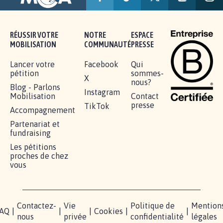
RÉUSSIR VOTRE
NOTRE
ESPACE
MOBILISATION
COMMUNAUTÉ
PRESSE
Lancer votre
Facebook
Qui
pétition
sommes-
X
nous?
Blog - Parlons
Instagram
Mobilisation
Contact
presse
TikTok
Accompagnement
Partenariat et
fundraising
Les pétitions
proches de chez
vous
Contactez-
Vie
Politique de
Mention
AQ
|
|
|
Cookies
|
|
nous
privée
confidentialité
légales