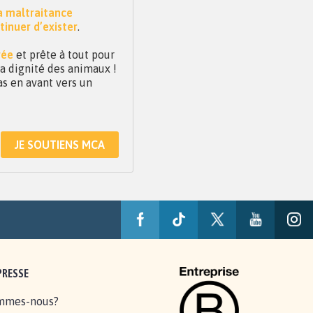
la maltraitance
tinuer d’exister
.
vée
et prête à tout pour
 la dignité des animaux !
as en avant vers un
JE SOUTIENS MCA
PRESSE
mmes-nous?