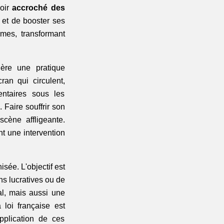
oir 
accroché des 
et de booster ses 
mes, transformant 
L'incident, initialement repéré sur X (anciennement Twitter), a mis en lumière une pratique 
n qui circulent, 
ntaires sous les 
 Faire souffrir son 
ène affligeante. 
t une intervention 
ée. L'objectif est 
ns lucratives ou de 
l, mais aussi une 
 loi française est 
pplication de ces 