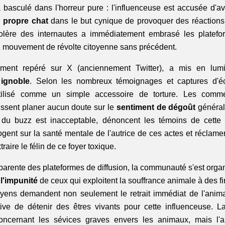
 basculé dans l'horreur pure : l'influenceuse est accusée d'av
 propre chat
 dans le but cynique de provoquer des réactions 
colère des internautes a immédiatement embrasé les platefor
un mouvement de révolte citoyenne sans précédent.
 ignoble
. Selon les nombreux témoignages et captures d'écra
tilisé comme un simple accessoire de torture. Les comme
issent planer aucun doute sur le 
sentiment de dégoût
 général.
u buzz est inacceptable, dénoncent les témoins de cette sc
gent sur la santé mentale de l'autrice de ces actes et réclamen
aire le félin de ce foyer toxique.
pparente des plateformes de diffusion, la communauté s'est organis
 l'impunité
 de ceux qui exploitent la souffrance animale à des fi
toyens demandent non seulement le retrait immédiat de l'anima
itive de détenir des êtres vivants pour cette influenceuse. La
concernant les sévices graves envers les animaux, mais l'a