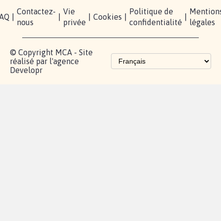
Contactez-
Vie
Politique de
Mention
AQ
|
|
|
Cookies
|
|
nous
privée
confidentialité
légales
© Copyright MCA - Site
réalisé par l'agence
Developr