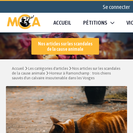
Se connecter
ACCUEIL
PÉTITIONS
VI
Nos articles sur les scandales
de la cause animale
Accueil
Les catégories d'articles
Nos articles sur les scandales
de la cause animale
Horreur à Ramonchamp : trois chiens
sauvés d'un calvaire insoutenable dans les Vosges