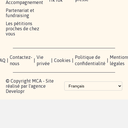
TikTok
Accompagnement
Partenariat et
fundraising
Les pétitions
proches de chez
vous
Contactez-
Vie
Politique de
Mention
AQ
|
|
|
Cookies
|
|
nous
privée
confidentialité
légales
© Copyright MCA - Site
réalisé par l'agence
Developr