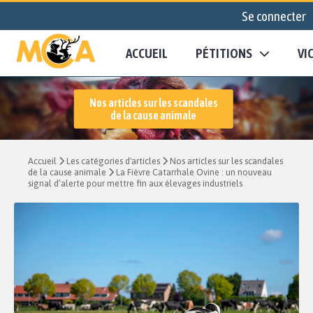
Se connecter
ACCUEIL
PÉTITIONS
VI
Nos articles sur les scandales
de la cause animale
Accueil
Les catégories d'articles
Nos articles sur les scandales
de la cause animale
La Fièvre Catarrhale Ovine : un nouveau
signal d’alerte pour mettre fin aux élevages industriels