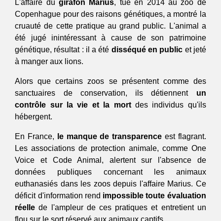
L'affaire du 
girafon Marius
, tué en 2014 au zoo de 
Copenhague pour des raisons génétiques, a montré la 
cruauté de cette pratique au grand public. L'animal a 
été jugé inintéressant à cause de son patrimoine 
génétique, résultat : il a été 
disséqué en public
 et jeté 
à manger aux lions. 
Alors que certains zoos se présentent comme des 
sanctuaires de conservation, ils détiennent 
un 
contrôle sur la vie et la mort 
des individus qu'ils 
hébergent. 
En France, 
le manque de transparence
 est flagrant. 
Les associations de protection animale, comme One 
Voice et Code Animal, alertent sur l'absence de 
données publiques concernant les animaux 
euthanasiés dans les zoos depuis l'affaire Marius. Ce 
déficit d'information rend 
impossible toute évaluation 
réelle
 de l'ampleur de ces pratiques et entretient un 
flou sur le sort réservé aux animaux captifs.