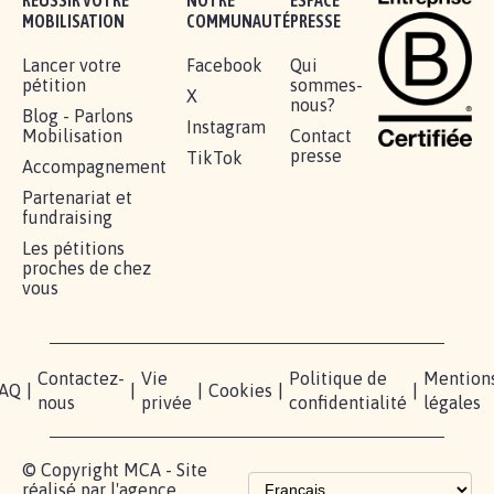
RÉUSSIR VOTRE
NOTRE
ESPACE
MOBILISATION
COMMUNAUTÉ
PRESSE
Lancer votre
Facebook
Qui
pétition
sommes-
X
nous?
Blog - Parlons
Instagram
Mobilisation
Contact
presse
TikTok
Accompagnement
Partenariat et
fundraising
Les pétitions
proches de chez
vous
Contactez-
Vie
Politique de
Mention
AQ
|
|
|
Cookies
|
|
nous
privée
confidentialité
légales
© Copyright MCA - Site
réalisé par l'agence