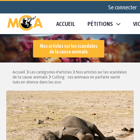
Se connecter
ACCUEIL
PÉTITIONS
VI
Nos articles sur les scandales
de la cause animale
Accueil
Les catégories d'articles
Nos articles sur les scandales
de la cause animale
Culling : ces animaux en parfaite santé
tués en silence dans les zoo