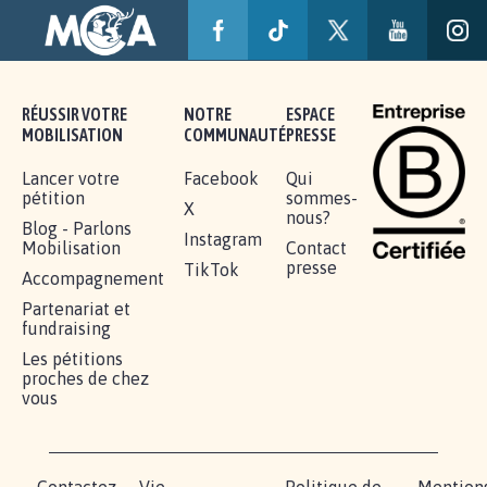
RÉUSSIR VOTRE
NOTRE
ESPACE
MOBILISATION
COMMUNAUTÉ
PRESSE
Lancer votre
Facebook
Qui
pétition
sommes-
X
nous?
Blog - Parlons
Instagram
Mobilisation
Contact
presse
TikTok
Accompagnement
Partenariat et
fundraising
Les pétitions
proches de chez
vous
Contactez-
Vie
Politique de
Mention