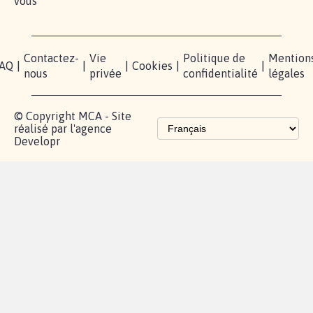
vous
Contactez-
Vie
Politique de
Mention
AQ
|
|
|
Cookies
|
|
nous
privée
confidentialité
légales
© Copyright MCA - Site
réalisé par l'agence
Developr