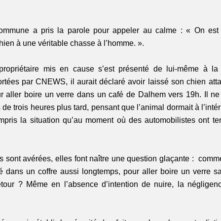
ommune a pris la parole pour appeler au calme : « On est 
hien à une véritable chasse à l’homme. ». 
propriétaire mis en cause s’est présenté de lui-même à la p
rtées par CNEWS, il aurait déclaré avoir laissé son chien atta
ur aller boire un verre dans un café de Dalhem vers 19h. Il ne 
 de trois heures plus tard, pensant que l’animal dormait à l’intéri
mpris la situation qu’au moment où des automobilistes ont tent
s sont avérées, elles font naître une question glaçante :  comme
 dans un coffre aussi longtemps, pour aller boire un verre s
etour ? Même en l’absence d’intention de nuire, la négligence 