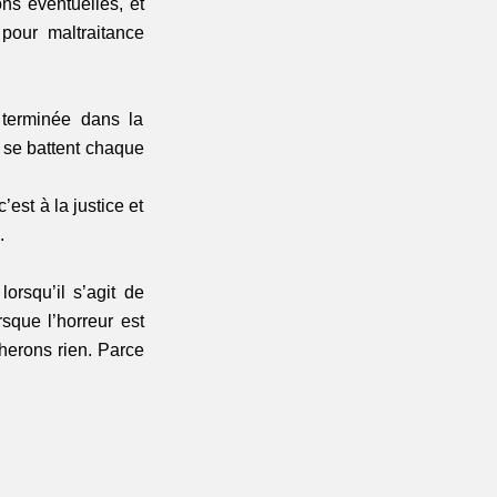
ns éventuelles, et 
our maltraitance 
 terminée dans la 
 se battent chaque 
est à la justice et 
. 
rsqu’il s’agit de 
que l’horreur est 
herons rien. Parce 