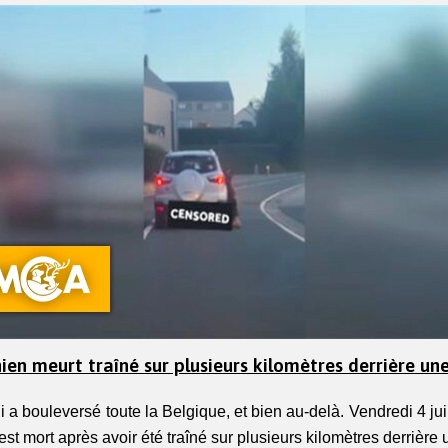
hien meurt traîné sur plusieurs kilomètres derrière un
 a bouleversé toute la Belgique, et bien au-delà. Vendredi 4 juill
st mort après avoir été traîné sur plusieurs kilomètres derrière u