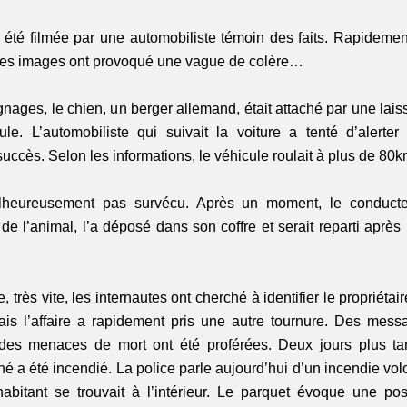
 été filmée par une automobiliste témoin des faits. Rapidement
les images ont provoqué une vague de colère… 
nages, le chien, un berger allemand, était attaché par une lais
ule. L’automobiliste qui suivait la voiture a tenté d’alerter
uccès. Selon les informations, le véhicule roulait à plus de 80k
heureusement pas survécu. Après un moment, le conducteur
de l’animal, l’a déposé dans son coffre et serait reparti aprè
 très vite, les internautes ont cherché à identifier le propriétaire
is l’affaire a rapidement pris une autre tournure. Des mess
 des menaces de mort ont été proférées. Deux jours plus tar
 a été incendié. La police parle aujourd’hui d’un incendie volo
’habitant se trouvait à l’intérieur. Le parquet évoque une poss