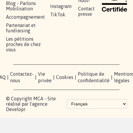
nous?
Blog - Parlons
Instagram
Mobilisation
Contact
presse
TikTok
Accompagnement
Partenariat et
fundraising
Les pétitions
proches de chez
vous
Contactez-
Vie
Politique de
Mention
AQ
|
|
|
Cookies
|
|
nous
privée
confidentialité
légales
© Copyright MCA - Site
réalisé par l'agence
Developr