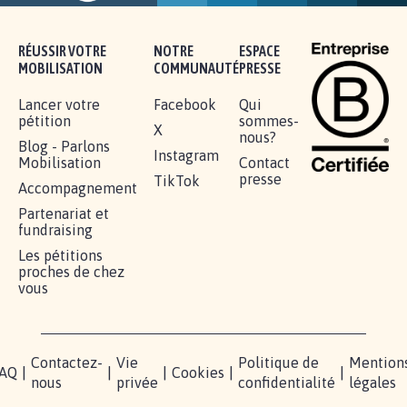
RÉUSSIR VOTRE
NOTRE
ESPACE
MOBILISATION
COMMUNAUTÉ
PRESSE
Lancer votre
Facebook
Qui
pétition
sommes-
X
nous?
Blog - Parlons
Instagram
Mobilisation
Contact
presse
TikTok
Accompagnement
Partenariat et
fundraising
Les pétitions
proches de chez
vous
Contactez-
Vie
Politique de
Mention
AQ
|
|
|
Cookies
|
|
nous
privée
confidentialité
légales