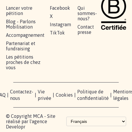
Lancer votre
Facebook
Qui
pétition
sommes-
X
nous?
Blog - Parlons
Instagram
Mobilisation
Contact
presse
TikTok
Accompagnement
Partenariat et
fundraising
Les pétitions
proches de chez
vous
Contactez-
Vie
Politique de
Mention
AQ
|
|
|
Cookies
|
|
nous
privée
confidentialité
légales
© Copyright MCA - Site
réalisé par l'agence
Developr