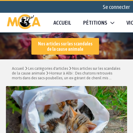
Se connecter
ACCUEIL
PÉTITIONS
VI
Nos articles sur les scandales
de la cause animale
Accueil
Les catégories d'articles
Nos articles sur les scandales
de la cause animale
Horreur à Albi : Des chatons retrouvés
morts dans des sacs-poubelles, un ex-gérant de chenil mis ...