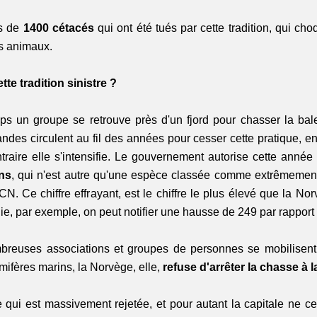
s de 
1400 cétacés
 qui ont été tués par cette tradition, qui c
s animaux.
tte tradition sinistre ?
s un groupe se retrouve près d'un fjord pour chasser la bale
es circulent au fil des années pour cesser cette pratique, en 2
traire elle s'intensifie. Le gouvernement autorise cette année 
ns
, qui n'est autre qu'une espèce classée comme extrêmement 
ICN. Ce chiffre effrayant, est le chiffre le plus élevé que la Nor
ie, par exemple, on peut notifier une hausse de 249 par rappor
breuses associations et groupes de personnes se mobilisent 
fères marins, la Norvège, elle, 
refuse d'arrêter la chasse à l
 qui est massivement rejetée, et pour autant la capitale ne ces