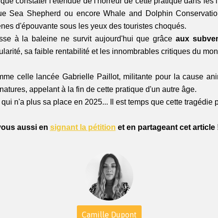
e constater l'étendue de l'horreur de cette pratique dans les 
ue Sea Shepherd ou encore Whale and Dolphin Conservation,
ènes d'épouvante sous les yeux des touristes choqués.
asse à la baleine ne survit aujourd'hui que grâce 
aux subven
arité, sa faible rentabilité et les innombrables critiques du mon
mme celle lancée Gabrielle Paillot, militante pour la cause ani
natures, appelant à la fin de cette pratique d'un autre âge.
 qui n'a plus sa place en 2025... Il est temps que cette tragédie p
vous aussi en 
signant la pétition
 et en partageant cet article !
Camille Dupont