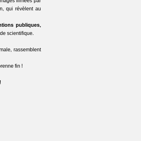
images filmées par 
 qui révèlent au 
tions publiques,
de scientifique.
male, rassemblent 
renne fin !
 