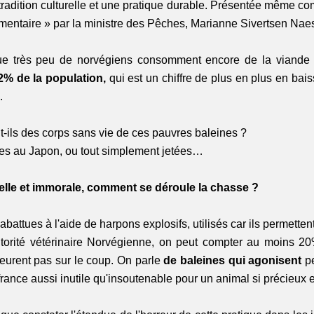
adition culturelle et une pratique durable. Présentée même com
imentaire » par la ministre des Pêches, Marianne Sivertsen Nae
que très peu de norvégiens consomment encore de la viande d
2% de la population,
 qui est un chiffre de plus en plus en bais
.
t-ils des corps sans vie de ces pauvres baleines ?
ées au Japon, ou tout simplement jetées…
elle et immorale, comment se déroule la chasse ?
battues à l'aide de harpons explosifs, utilisés car ils permetten
utorité vétérinaire Norvégienne, on peut compter au moins 2
urent pas sur le coup. On parle 
de baleines qui agonisent
 p
rance aussi inutile qu'insoutenable pour un animal si précieux et 