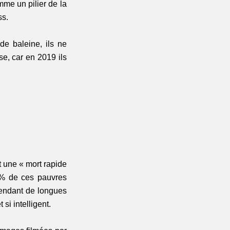
me un pilier de la 
ss.
e baleine, ils ne 
se, car en 2019 ils 
t une « mort rapide 
0% de ces pauvres 
endant de longues 
si intelligent.