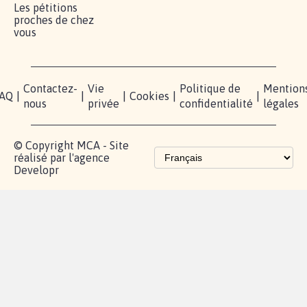
Les pétitions
proches de chez
vous
Contactez-
Vie
Politique de
Mention
AQ
|
|
|
Cookies
|
|
nous
privée
confidentialité
légales
© Copyright MCA - Site
réalisé par l'agence
Developr