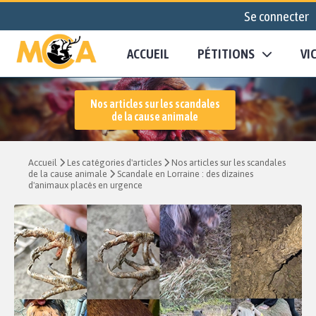
Se connecter
ACCUEIL
PÉTITIONS
VI
Nos articles sur les scandales
de la cause animale
Accueil
Les catégories d'articles
Nos articles sur les scandales
de la cause animale
Scandale en Lorraine : des dizaines
d'animaux placés en urgence