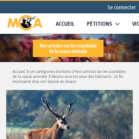
Se connecter
ACCUEIL
PÉTITIONS
VI
Nos articles sur les scandales
de la cause animale
Accueil
Les catégories d'articles
Nos articles sur les scandales
de la cause animale
Abattu sous les yeux des habitants : la fin
révoltante d'un cerf épuisé en alsace