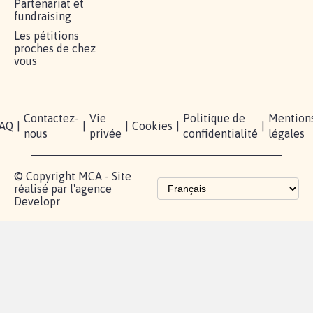
Partenariat et
fundraising
Les pétitions
proches de chez
vous
Contactez-
Vie
Politique de
Mention
AQ
|
|
|
Cookies
|
|
nous
privée
confidentialité
légales
© Copyright MCA - Site
réalisé par l'agence
Developr