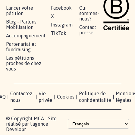
Lancer votre
Facebook
Qui
pétition
sommes-
X
nous?
Blog - Parlons
Instagram
Mobilisation
Contact
presse
TikTok
Accompagnement
Partenariat et
fundraising
Les pétitions
proches de chez
vous
Contactez-
Vie
Politique de
Mention
AQ
|
|
|
Cookies
|
|
nous
privée
confidentialité
légales
© Copyright MCA - Site
réalisé par l'agence
Developr