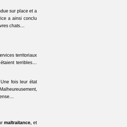
ndue sur place et a
ice a ainsi conclu
uvres chats…
ervices territoriaux
étaient terribles…
 Une fois leur état
n. Malheureusement,
mense…
ur
maltraitance,
et