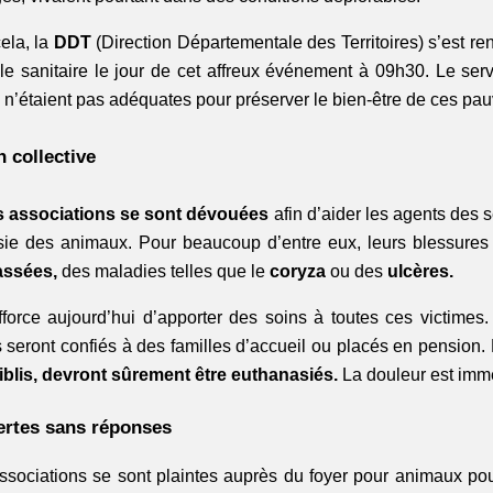
cela, la
DDT
(Direction Départementale des Territoires) s’est re
ôle sanitaire le jour de cet affreux événement à 09h30. Le serv
s n’étaient pas adéquates pour préserver le bien-être de ces pa
 collective
s associations se sont dévouées
afin d’aider les agents des s
sie des animaux. Pour beaucoup d’entre eux, leurs blessures 
assées,
des maladies telles que le
coryza
ou des
ulcères.
fforce aujourd’hui d’apporter des soins à toutes ces victimes.
ts seront confiés à des familles d’accueil ou placés en pensio
aiblis, devront sûrement être euthanasiés.
La douleur est im
ertes sans réponses
sociations se sont plaintes auprès du foyer pour animaux po