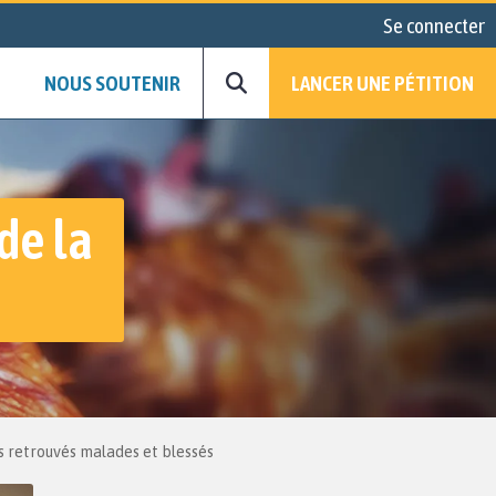
Se connecter
NOUS SOUTENIR
LANCER UNE PÉTITION
de la
ts retrouvés malades et blessés