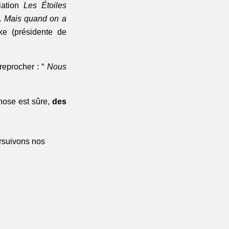
iation
Les Étoiles
ci. Mais quand on a
e (présidente de
reprocher : “
Nous
chose est sûre,
des
ursuivons nos