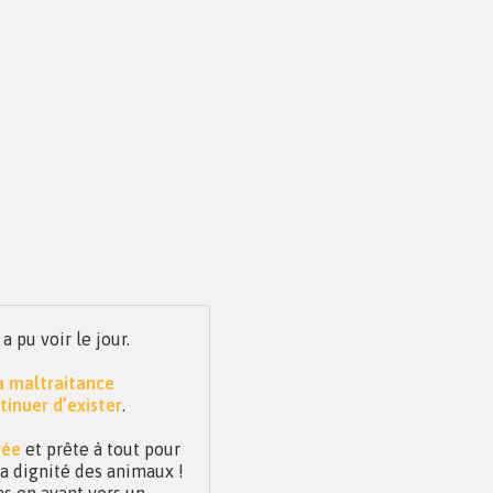
pu voir le jour.
la maltraitance
tinuer d’exister
.
vée
et prête à tout pour
 la dignité des animaux !
as en avant vers un