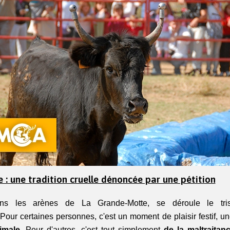
 : une tradition cruelle dénoncée par une pétition
s les arènes de La Grande‑Motte, se déroule le tris
 Pour certaines personnes, c'est un moment de plaisir festif, un
imale
. Pour d'autres, c'est tout simplement 
de la maltraitan