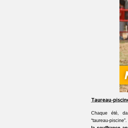
Taureau-piscine
Chaque été, dan
“taureau‑piscine”.
la souffrance an