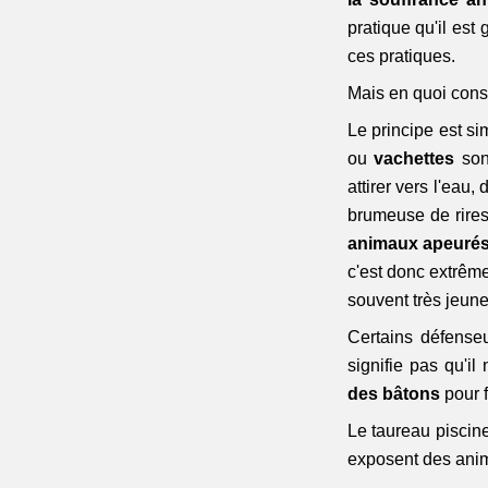
pratique 
qu'il est
ces pratiques. 
Mais en quoi consi
Le principe est s
ou 
vachettes
 son
attirer vers l'eau, 
brumeuse de rires
animaux apeuré
c'est donc extrême
souvent très jeun
Certains défenseu
signifie pas qu'il
des bâtons
 pour f
Le taureau piscine
exposent des anim