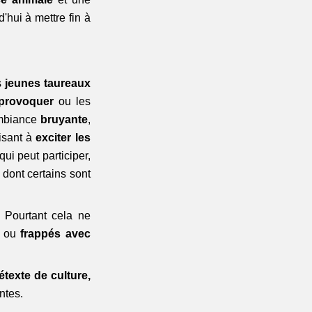
'hui à mettre fin à 
s 
jeunes taureaux
 provoquer
 ou les 
mbiance 
bruyante
, 
isant à
 exciter les 
i peut participer, 
dont certains sont 
 Pourtant cela ne 
, ou 
frappés avec 
étexte de culture,
ntes.