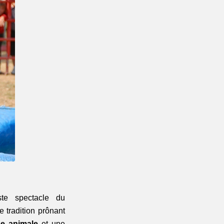
te spectacle du 
e tradition prônant
ce animale 
et une 