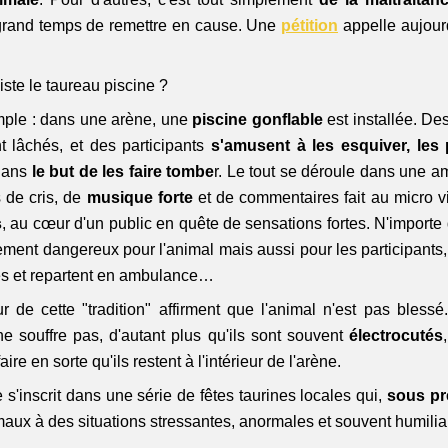
 grand temps de remettre en cause. U
ne 
pétition
 appelle aujourd
ste le taureau piscine ?
imple : dans une arène, une
 piscine gonflable 
est installée. De
t lâchés, et des participants 
s'amusent à les esquiver, les
dans 
le but de les faire tombe
r. Le tout se déroule dans une a
 de cris, de 
musique forte
 et de commentaires fait au micro v
s
, au cœur d'un public en quête de sensations fortes. N'importe qu
ment dangereux pour l'animal mais aussi pour les participants, 
es et repartent en ambulance…
r de cette "tradition" affirment que l'animal n'est pas blessé.
 ne souffre pas, d'autant plus qu'ils sont souvent 
électrocutés
aire en sorte qu'ils restent à l'intérieur de l'arène.
 s'inscrit dans une série de fêtes taurines locales qui, 
sous pr
aux à des situations stressantes, anormales et souvent humilia